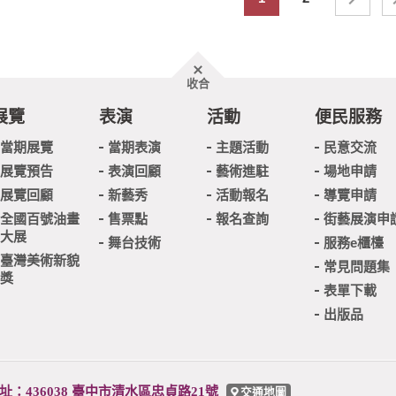
胖
收合
頁
尾
展覽
表演
活動
便民服務
當期展覽
當期表演
主題活動
民意交流
展覽預告
表演回顧
藝術進駐
場地申請
展覽回顧
新藝秀
活動報名
導覽申請
全國百號油畫
售票點
報名查詢
街藝展演申
大展
舞台技術
服務e櫃檯
臺灣美術新貌
常見問題集
獎
表單下載
出版品
址：436038 臺中市清水區忠貞路21號
交通地圖