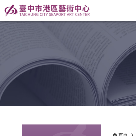
:::
:::
首頁