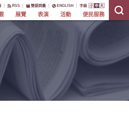
展
開
箱
RSS
雙語詞彙
ENGLISH
字級
小
中
大
網
站
搜
觀
展覽
表演
活動
便民服務
尋