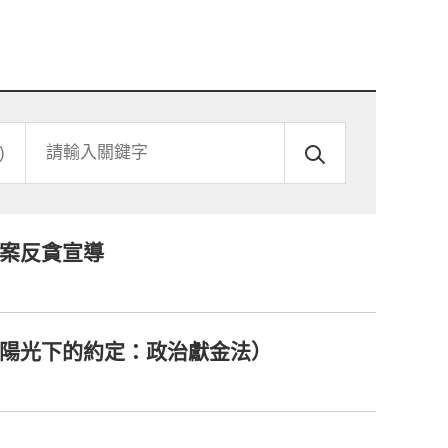
關
鍵
字
專案反貪宣導
：陽光下的約定：政治獻金法）