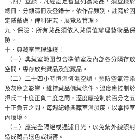
（四）登錄：凡經鑑定審查列為藏品，須登錄於
總冊、分類清冊及登錄卡，依作品類別，註寫於固
定隱蔽處，俾利研究、展覽及管理。
九、保險：所有藏品須依入藏價值辦理藝術品保
險。
十、典藏室管理維護：
（一）典藏室範圍包含準備室及內部各分隔存放
空間，專存放典藏品及館藏品。
（二）二十四小時恆溫恆濕空調，預防空氣污染
及灰塵之影響，維持藏品儲藏條件。溫度應控制於
攝氏二十度正負二度之間，溼度應控制於百分之五
十正負五之間，每週紀錄典藏室溫濕度，以掌控室
內環境。
（三）應完全隔絕或過濾日光，以免紫外線照射
造成藏品退色或損害。