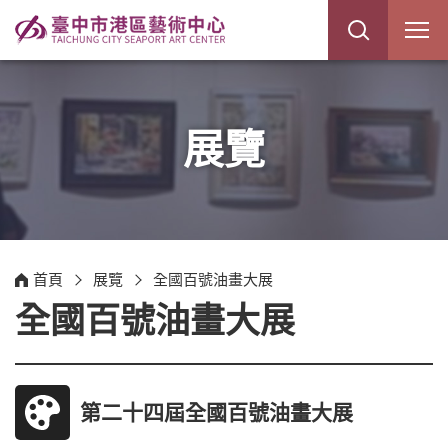
展
開
網
站
搜
尋
展覽
首頁
展覽
全國百號油畫大展
全國百號油畫大展
第二十四屆全國百號油畫大展