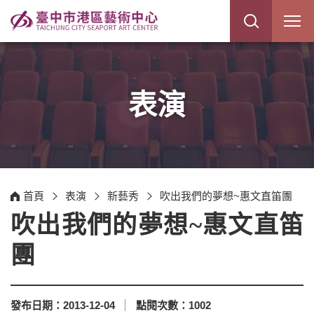
展
開
網
站
搜
尋
表演
首頁
表演
新藝秀
吹出我們的夢想~惠文直笛團
吹出我們的夢想~惠文直笛
團
發布日期：
2013-12-04
點閱次數：
1002