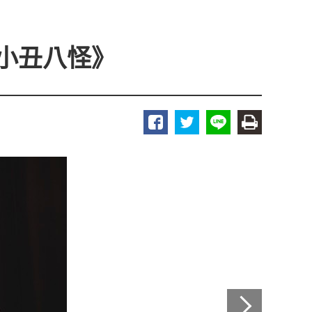
點《小丑八怪》