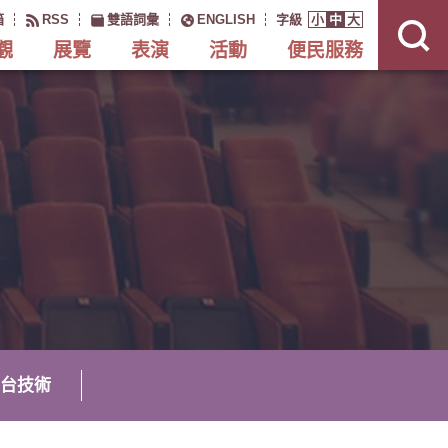
展
開
箱
RSS
雙語詞彙
ENGLISH
字級
小
中
大
網
站
搜
觀
展覽
表演
活動
便民服務
尋
台技術