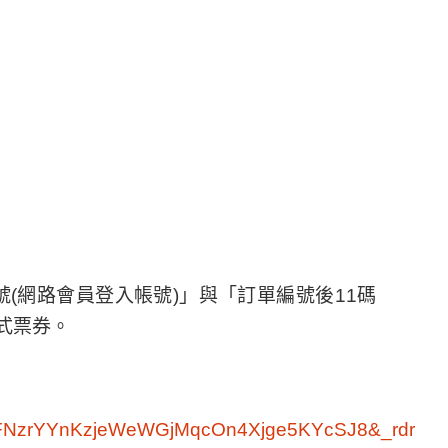
證字號(網路會員登入帳號)」與「訂單編號後11碼
式票券。
FNzrYYnKzjeWeWGjMqcOn4Xjge5KYcSJ8&_rdr