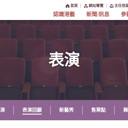
:::
首頁
網站導覽
主任信
認識港藝
新聞/訊息
參
表演
演
表演回顧
新藝秀
售票點
舞