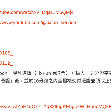
outube.com/watch?v=DqarEM5QMj4
://www.youtube.com/@tixfun_service
K0108_
K0112_
市「ibon」機台選擇【TixFun購取票】，輸入「身分
票憑證」後，並於10分鐘之內至櫃檯交付憑證並領取正
=0&eav=AfZpE4uOx7_Xq32ttngKEhgozW_HnnqMQk