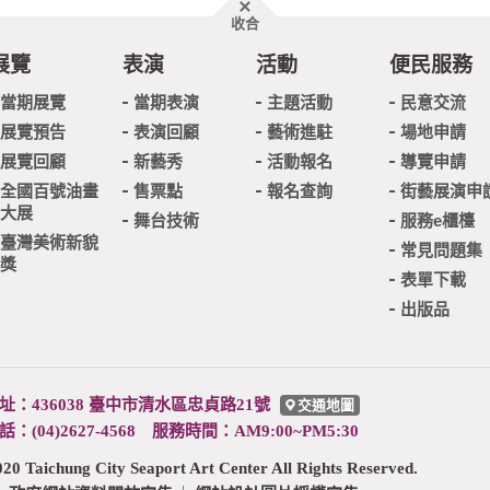
胖
收合
頁
尾
展覽
表演
活動
便民服務
當期展覽
當期表演
主題活動
民意交流
展覽預告
表演回顧
藝術進駐
場地申請
展覽回顧
新藝秀
活動報名
導覽申請
全國百號油畫
售票點
報名查詢
街藝展演申
大展
舞台技術
服務e櫃檯
臺灣美術新貌
常見問題集
獎
表單下載
出版品
址：436038 臺中市清水區忠貞路21號
交通地圖
話：(04)2627-4568 服務時間：AM9:00~PM5:30
ng City Seaport Art Center All Rights Reserved.