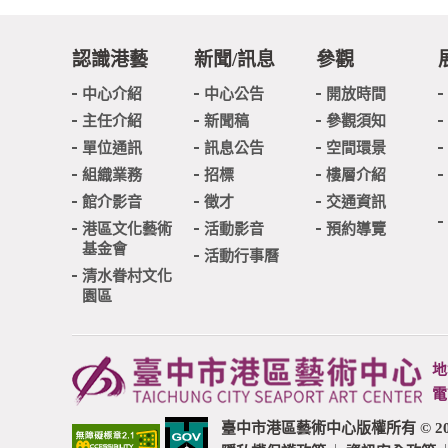
認識港藝
新聞/訊息
參觀
中心介紹
中心公告
開放時間
主任介紹
新聞稿
參觀須知
單位通訊
訊息公告
空間環景
組織業務
招標
樓層介紹
館介影音
徵才
交通資訊
港區文化藝術
活動影音
預約導覽
基金會
活動行事曆
清水眷村文化
園區
地
電
臺中市港區藝術中心版權所有 © 2020 Taichu