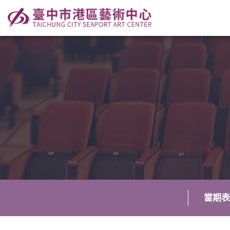
當期表
:::