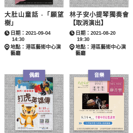
大肚山童話 -「願望
林子安小提琴獨奏會
樹」
【取消演出】
日期：2021-09-04
日期：2021-08-20
14:30
19:30
地點：港區藝術中心演
地點：港區藝術中心演
藝廳
藝廳
偶戲
音樂