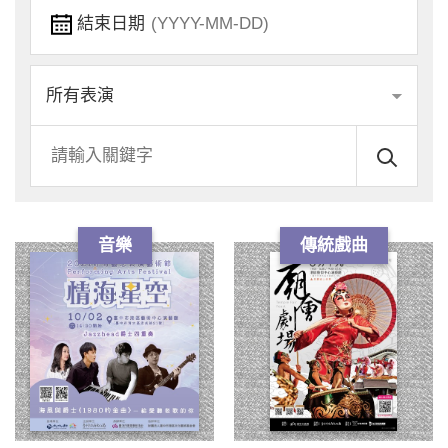
結束日期
表
關
演
鍵
類
字
別
音樂
傳統戲曲