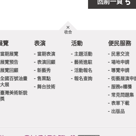
回前一頁
胖
收合
頁
尾
展覽
表演
活動
便民服務
當期展覽
當期表演
主題活動
民意交流
展覽預告
表演回顧
藝術進駐
場地申請
展覽回顧
新藝秀
活動報名
導覽申請
全國百號油畫
售票點
報名查詢
街藝展演申
大展
舞台技術
服務e櫃檯
臺灣美術新貌
常見問題集
獎
表單下載
出版品