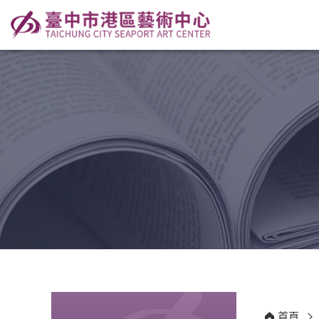
:::
:::
首頁