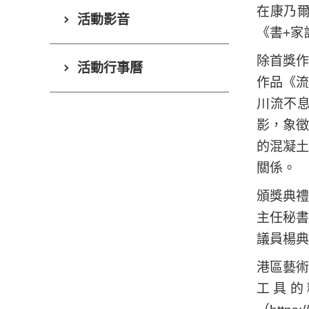
在康乃
活動影音
《書+家
除首獎
活動行事曆
作品《
川流不
影，象
的混凝
關係。
頒獎典
主任秘
議員楊典
港區藝術
工具的