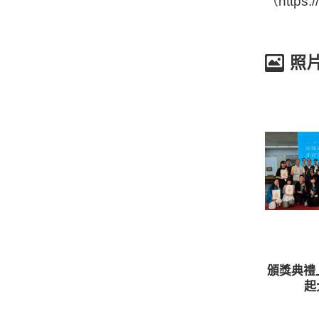
（https:
照
頒獎典禮
起