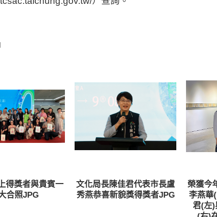
//tcsac.taichung.gov.tw/）查詢。
片
上得獎者與貴賓一
文化局長陳佳君代表市長盧
榮獲今
大合照JPG
秀燕恭喜新貌獎得獎者JPG
李燕華
君(左
(右)