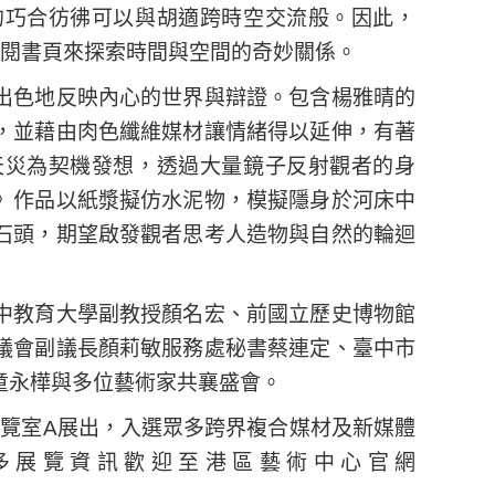
的巧合彷彿可以與胡適跨時空交流般。因此，
翻閱書頁來探索時間與空間的奇妙關係。
出色地反映內心的世界與辯證。包含楊雅晴的
，並藉由肉色纖維媒材讓情緒得以延伸，有著
天災為契機發想，透過大量鏡子反射觀者的身
》作品以紙漿擬仿水泥物，模擬隱身於河床中
石頭，期望啟發觀者思考人造物與自然的輪迴
中教育大學副教授顏名宏、前國立歷史博物館
議會副議長顏莉敏服務處秘書蔡連定、臺中市
童永樺與多位藝術家共襄盛會。
展覽室A展出，入選眾多跨界複合媒材及新媒體
多展覽資訊歡迎至港區藝術中心官網