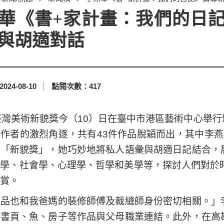
華《書+家計畫：我們的日記
與胡適對話
2024-08-10
點閱次數：
417
臺灣美術新貌獎今（10）日在臺中市港區藝術中心舉
作者的激烈角逐，共有43件作品脫穎而出，其中李
譽「新貌獎」，她巧妙地將私人語彙與胡適日記結合，
學、社會學、心理學、哲學和美學等，探討人們對於
賞。
作品也和我爸媽的裝修師傅及裁縫師身份密切相關。」
如書頁、魚、房子等作品與父母職業連結。此外，在高