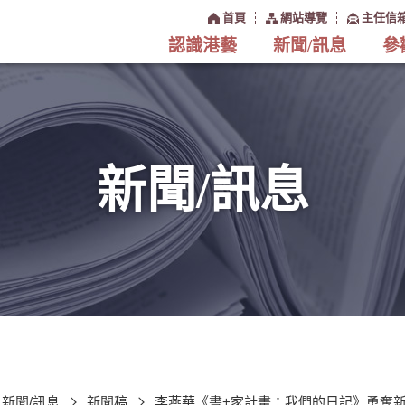
:::
首頁
網站導覽
主任信
認識港藝
新聞/訊息
參
新聞/訊息
新聞/訊息
新聞稿
李燕華《書+家計畫：我們的日記》勇奪新