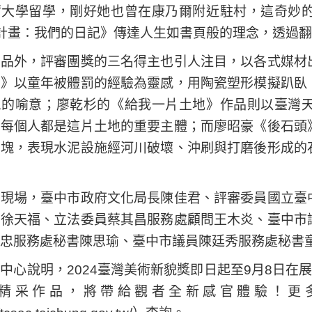
爾大學留學，剛好她也曾在康乃爾附近駐村，這奇妙
計畫：我們的日記》傳達人生如書頁般的理念，透過
作品外，評審團獎的三名得主也引人注目，以各式媒材
流》以童年被體罰的經驗為靈感，用陶瓷塑形模擬趴臥
息的喻意；廖乾杉的《給我一片土地》作品則以臺灣
徵每個人都是這片土地的重要主體；而廖昭豪《後石頭
土塊，表現水泥設施經河川破壞、沖刷與打磨後形成的
禮現場，臺中市政府文化局長陳佳君、評審委員國立臺
書徐天福、立法委員蔡其昌服務處顧問王木炎、臺中市
忠服務處秘書陳思瑜、臺中市議員陳廷秀服務處秘書
中心說明，2024臺灣美術新貌獎即日起至9月8日在
精采作品，將帶給觀者全新感官體驗！更