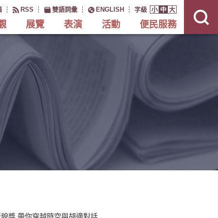
展
開
箱
RSS
雙語詞彙
ENGLISH
字級
小
中
大
網
站
搜
觀
展覽
表演
活動
便民服務
尋
貌獎 帶你穿越時空與胡適對話