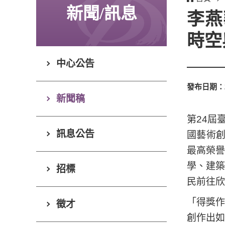
新聞/訊息
李燕
時空
中心公告
發布日期：
新聞稿
第24屆
訊息公告
國藝術創
最高榮
學、建築
招標
民前往欣
「得獎
徵才
創作出