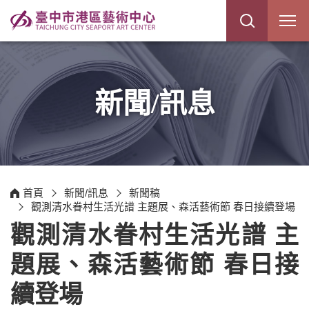
展
開
網
站
搜
尋
新聞/訊息
首頁
新聞/訊息
新聞稿
觀測清水眷村生活光譜 主題展、森活藝術節 春日接續登場
觀測清水眷村生活光譜 主
題展、森活藝術節 春日接
續登場