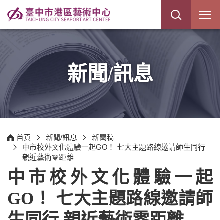
展
開
網
站
搜
尋
新聞/訊息
首頁
新聞/訊息
新聞稿
中市校外文化體驗一起GO！ 七大主題路線邀請師生同行
親近藝術零距離
中市校外文化體驗一起
GO！ 七大主題路線邀請師
生同行 親近藝術零距離