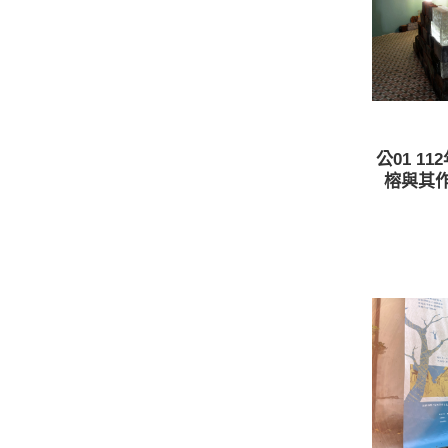
公01 1
榕與其