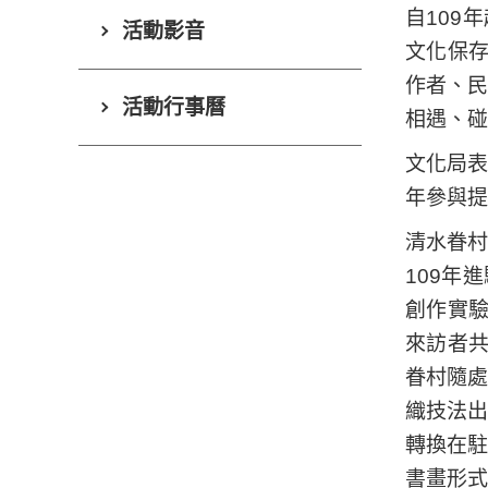
自109
活動影音
文化保存
作者、
活動行事曆
相遇、碰
文化局
年參與提
清水眷
109年
創作實驗
來訪者共
眷村隨
織技法
轉換在
書畫形式