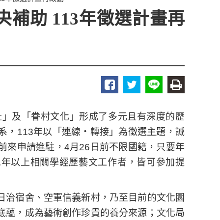
補助 113年徵選計畫再
址」及「眷村文化」形成了多元且有深度的歷
系，113年以「連線・轉接」為徵選主題，誠
前來申請進駐，4月26日前不限國籍，只要年
二年以上相關學經歷藝文工作者，皆可參加提
日治宿舍、空軍信義新村，乃至目前的文化園
底蘊，成為藝術創作珍貴的養分來源；文化局