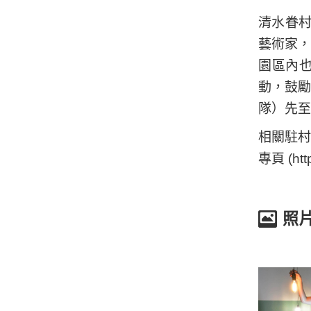
清水眷
藝術家，
園區內
動，鼓
隊）先至
相關駐村藝
專頁 (htt
照