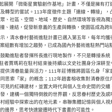
年起展開「微衛星實驗創作基地」計畫，不僅是擁有
及轉型的嘗試。113年度徵件主題「連線・轉接」
民眾、社區、空間、地域、歷史、自然環境等皆視為獨
撞、連結，促發新意義的生產與轉換，使園區成為跨
表示，清水眷村藝術進駐計畫已邁入第五年，每年均獲
案組數有增加之趨勢，已成為國內外藝術進駐熱門站
村鼓勵進駐者發揮所長進行現地製作，不只是轉接系統
進駐者賈瑪莉在駐村結束後持續以文史社團身分深耕至
提供清眷能量與活力，111年莊博雅將園區化身「
同思索「家」的概念；112年趙書榕收集對清眷原
處可見的紅磚建材，並置大時代與個人生命史間的交纏
出發，建構一個獨特倒敘的世界觀，反思眷村歷史及感
駐村經驗中探索出的在地元素，串聯集體記憶與個人視
的邊界，思考快速變遷時代下書畫的可能性。