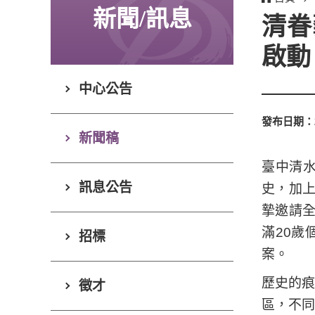
新聞/訊息
清眷
啟動
中心公告
發布日期：
新聞稿
臺中清
訊息公告
史，加上
摯邀請全
滿20
招標
案。
歷史的
徵才
區，不