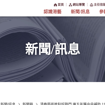
:::
首頁
網站導覽
主任信
認識港藝
新聞/訊息
參
新聞/訊息
新聞/訊息
新聞稿
清眷藝術進駐好熱門 連五年獲中央補助 1