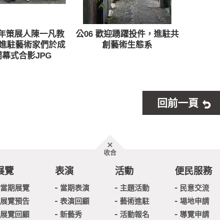
13年策展人陳一凡教
公06 歡迎踴躍投件，進駐共
與進駐藝術家們於成
創藝術生態系
幕式合影JPG
回前一頁
胖
收合
頁
尾
展覽
表演
活動
便民服務
當期展覽
當期表演
主題活動
民意交流
展覽預告
表演回顧
藝術進駐
場地申請
展覽回顧
新藝秀
活動報名
導覽申請