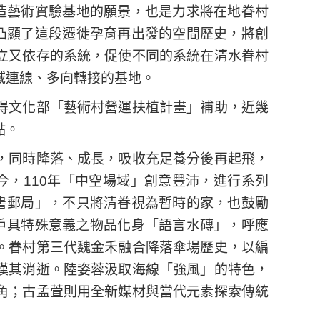
打造藝術實驗基地的願景，也是力求將在地眷村
，凸顯了這段遷徙孕育再出發的空間歷史，將創
立又依存的系統，促使不同的系統在清水眷村
域連線、多向轉接的基地。
得文化部「藝術村營運扶植計畫」補助，近幾
點。
，同時降落、成長，吸收充足養分後再起飛，
今，110年「中空場域」創意豐沛，進行系列
家書郵局」，不只將清眷視為暫時的家，也鼓勵
住戶具特殊意義之物品化身「語言水磚」，呼應
。眷村第三代魏金禾融合降落傘場歷史，以編
嘆其消逝。陸姿蓉汲取海線「強風」的特色，
角；古孟萱則用全新媒材與當代元素探索傳統