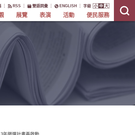
展
開
箱
RSS
雙語詞彙
ENGLISH
字級
小
中
大
網
站
搜
觀
展覽
表演
活動
便民服務
尋
13年徵選計畫再啟動