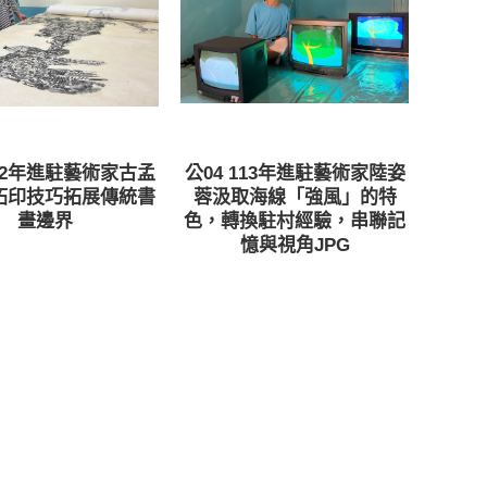
112年進駐藝術家古孟
公04 113年進駐藝術家陸姿
拓印技巧拓展傳統書
蓉汲取海線「強風」的特
畫邊界
色，轉換駐村經驗，串聯記
憶與視角JPG