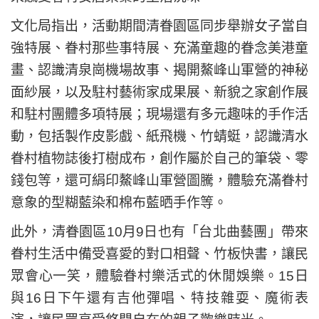
文化局指出，活動期間清眷園區同步舉辦女子當自
強特展、眷村那些事特展、充滿童趣的眷念美港童
畫、認識清泉崗機場故事、揭開鰲峰山軍營的神秘
面紗展，以及駐村藝術家成果展、新貌之家創作展
和駐村團體多項特展；現場還有多元趣味的手作活
動，包括製作皮影戲、紙飛機、竹蜻蜓，認識清水
眷村植物誌後打樹成布，創作屬於自己的筆袋、零
錢包等，還可絹印鰲峰山軍營圖騰，體驗充滿眷村
意象的型糊藍染和棉布藍晒手作等。
此外，清眷園區10月9日也有「台北曲藝團」帶來
眷村生活中備受喜愛的對口相聲、竹板快書，讓民
眾會心一笑，體驗眷村樂活式的休閒娛樂。15日
與16日下午還有吉他彈唱、特技雜耍、魔術表