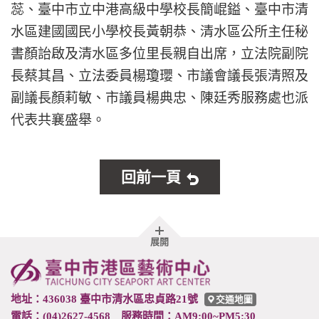
蕊、臺中市立中港高級中學校長簡崐鎰、臺中市清
水區建國國民小學校長黃朝恭、清水區公所主任秘
書顏詒啟及清水區多位里長親自出席，立法院副院
長蔡其昌、立法委員楊瓊瓔、市議會議長張清照及
副議長顏莉敏、市議員楊典忠、陳廷秀服務處也派
代表共襄盛舉。
回前一頁
胖
展開
頁
尾
地址：436038 臺中市清水區忠貞路21號
交通地圖
電話：(04)2627-4568 服務時間：AM9:00~PM5:30