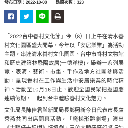
發布日期：
2022-10-08
點閱次數：
323
「2022台中眷村文化節」今（8）日上午在清水眷
村文化園區盛大開幕，今年以「安居樂業」為活動
主題，串連清水眷村文化園區、台中市眷村文物館
和歷史建築林懋陽故居(一德洋樓)，舉辦一系列展
覽、表演、藝術、市集、手作及地方社團參與活
動，呈現眷村在工作與生活中安居樂業的時代精
神。活動至10月16日止，歡迎全國民眾把握國慶
連續假期，一起到台中體驗眷村文化魅力。
文化局長陳佳君與新聞局長鄭照新今日代表市長盧
秀燕共同出席開幕活動，「魔梯形體劇場」演出
《大頭仔去𨑨迌》情境劇，三位大頭仔魔幻將巧妙