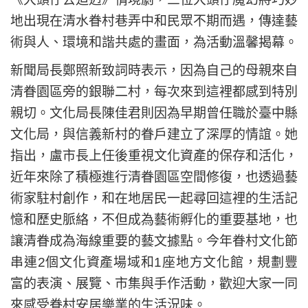
地出現在清水眷村巷弄中和民眾不期而遇，傳達藝
術與人、環境和諧共處的畫面，為活動溫馨揭幕。
新聞局長鄭照新致詞時表示，因為自己的母親來自
清眷園區旁的銀聯二村，每次來到這裡都感到特別
親切。文化局長陳佳君則因為早期曾任職於臺中縣
文化局，與信義新村的眷戶建立了深厚的情誼。她
指出，盧市長上任後重視文化資產的保存和活化，
近年來除了積極進行清眷園區空間修復，也透過藝
術家駐村創作，和在地居民一起尋回這裡的生活記
憶和歷史脈絡，不但成為藝術孵化的重要基地，也
讓清眷成為海線重要的藝文據點。今年眷村文化節
串連2個文化資產場域和1座地方文化館，規劃豐
富的表演、展覽、市集與手作活動，歡迎大家一同
來感受眷村安居樂業的生活況味。