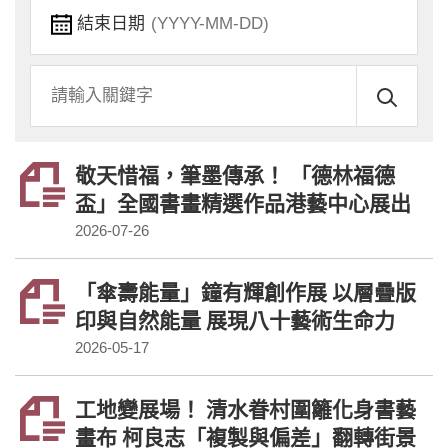
結束日期
關
鍵
字
敬天惜福，筆墨傳承！ 「德林福德
盃」全國書畫精選作品港藝中心展出
2026-07-26
「傘壽能量」鐘有輝創作展 以層疊版
印與自然能量 展現八十藝術生命力
2026-05-17
工地變展場！ 清水眷村圍籬化身書藝
畫布 柯良志「複製與偏差」翻轉街景