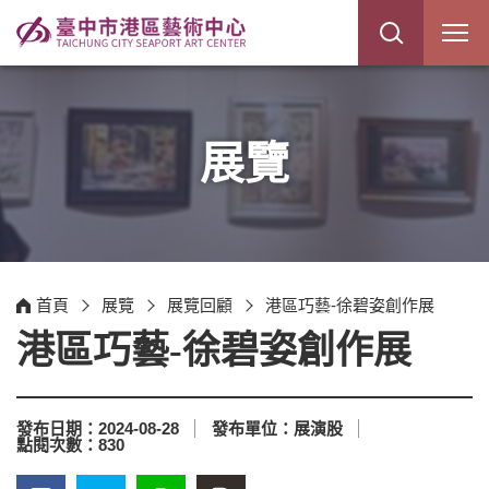
展
開
網
站
搜
尋
展覽
首頁
展覽
展覽回顧
港區巧藝-徐碧姿創作展
港區巧藝-徐碧姿創作展
發布日期：
2024-08-28
發布單位：
展演股
點閱次數：
830