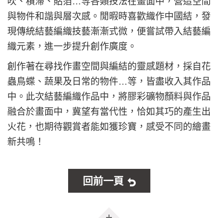
吹、積滯、貼箔…等各類技法在畫面中，營造空間
與物件和諧與層次感。閒暇時喜歡織作中國結，發
現傳統結藝編織技藝漸漸式微，便嘗試帶入結藝編
織元素，進一步提升創作廣度。
創作著在尋找作畫空間與編結的靈感題材，採自花
蟲鳥蝶、蔬果及日常的物件…等，皆盡收入其作品
中。此次結藝編織作品中，將膠彩礦物顏料與作品
融合於畫面中，冀望有當代性，恰如其巧的產生出
火花，也期待觀賞者能如獲珍寶，感受不同的繪畫
新共鳴！
回前一頁