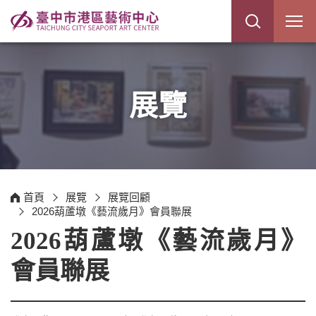
展
開
網
站
搜
尋
展覽
首頁
展覽
展覽回顧
2026葫蘆墩《藝流歲月》會員聯展
2026葫蘆墩《藝流歲月》
會員聯展