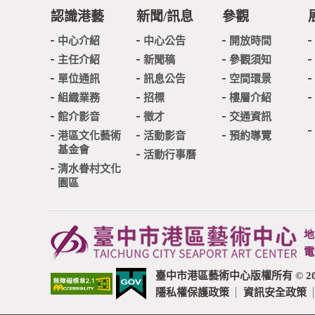
認識港藝
新聞/訊息
參觀
中心介紹
中心公告
開放時間
主任介紹
新聞稿
參觀須知
單位通訊
訊息公告
空間環景
組織業務
招標
樓層介紹
館介影音
徵才
交通資訊
港區文化藝術
活動影音
預約導覽
基金會
活動行事曆
清水眷村文化
園區
地
電
臺中市港區藝術中心版權所有 © 2020 Taichu
隱私權保護政策
資訊安全政策