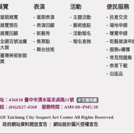
尾
展覽
表演
活動
便民服務
當期展覽
當期表演
主題活動
民意交流
展覽預告
表演回顧
藝術進駐
場地申請
展覽回顧
新藝秀
活動報名
導覽申請
全國百號油畫
售票點
報名查詢
街藝展演申
大展
舞台技術
服務e櫃檯
臺灣美術新貌
常見問題集
獎
表單下載
出版品
址：436038 臺中市清水區忠貞路21號
交通地圖
話：(04)2627-4568 服務時間：AM9:00~PM5:30
ng City Seaport Art Center All Rights Reserved.
政府網站資料開放宣告
網站設計圖片授權宣告