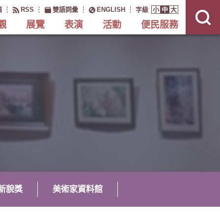
展
開
箱
RSS
雙語詞彙
ENGLISH
字級
小
中
大
網
站
搜
觀
展覽
表演
活動
便民服務
尋
新貌獎
美術家資料館