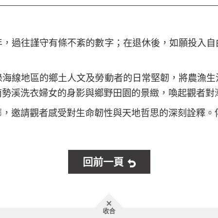
年，過往謹守有條不紊的數字；在退休後，如願投入自
錄海線地區的鄉土人文及勞動者的日常堅韌，將農漁生
南勢溪洗衣婦女的身影與鄉野田園的景緻，喚起觀者對
華，邀請觀者感受對生命韌性與天地哲思的深刻詮釋。
回前一頁
胖
收合
頁