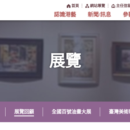
:::
首頁
網站導覽
主任信
認識港藝
新聞/訊息
參
展覽
展覽回顧
全國百號油畫大展
臺灣美術