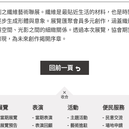
劃之纖維藝術聯展。纖維是最貼近生活的材料，也是時
逐步生成形體與意象。展覽匯聚會員多元創作，涵蓋織
與空間、光影之間的細緻關係。透過本次展覽，協會期
初現，為未來創作揭開序章。
回前一頁
胖
收合
頁
尾
展覽
表演
活動
便民服務
當期展覽
當期表演
主題活動
民意交流
展覽預告
表演回顧
藝術進駐
場地申請