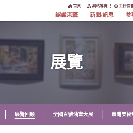
:::
首頁
網站導覽
主任信
認識港藝
新聞/訊息
參
展覽
展覽回顧
全國百號油畫大展
臺灣美術