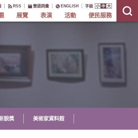
展
開
箱
RSS
雙語詞彙
ENGLISH
字級
小
中
大
網
站
搜
觀
展覽
表演
活動
便民服務
尋
新貌獎
美術家資料館