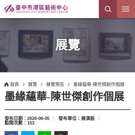
展
開
網
站
搜
尋
展覽
首頁
展覽
展覽預告
墨緣蘊華-陳世傑創作個展
墨緣蘊華-陳世傑創作個展
發布日期：
2026-06-05
發布單位：
展演股
點閱次數：
153