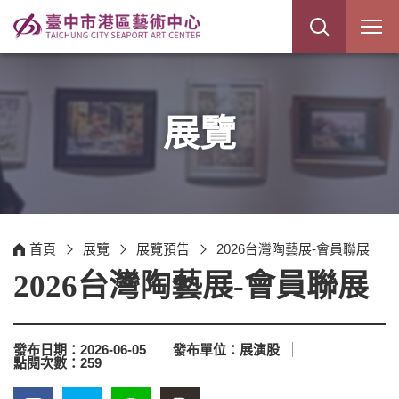
展
開
網
站
搜
尋
展覽
首頁
展覽
展覽預告
2026台灣陶藝展-會員聯展
2026台灣陶藝展-會員聯展
發布日期：
2026-06-05
發布單位：
展演股
點閱次數：
259