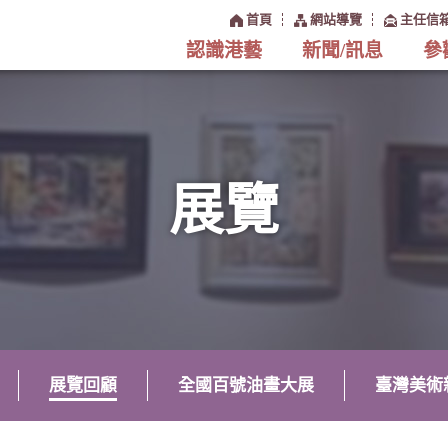
:::
首頁
網站導覽
主任信
認識港藝
新聞/訊息
參
展覽
展覽回顧
全國百號油畫大展
臺灣美術