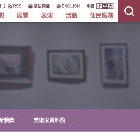
展
開
箱
RSS
雙語詞彙
ENGLISH
字級
小
中
大
網
站
搜
觀
展覽
表演
活動
便民服務
尋
新貌獎
美術家資料館