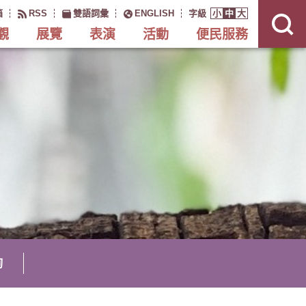
展
開
箱
RSS
雙語詞彙
ENGLISH
字級
小
中
大
網
站
搜
觀
展覽
表演
活動
便民服務
尋
詢