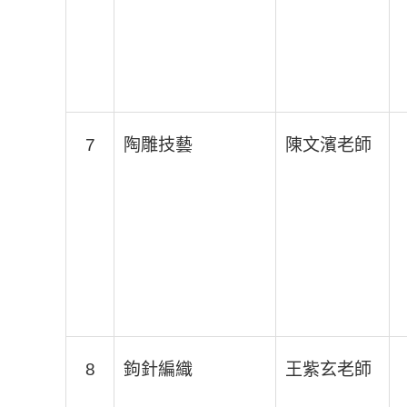
7
陶雕技藝
陳文濱老師
8
鉤針編織
王紫玄老師