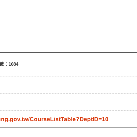
數：
1084
chung.gov.tw/CourseListTable?DeptID=10