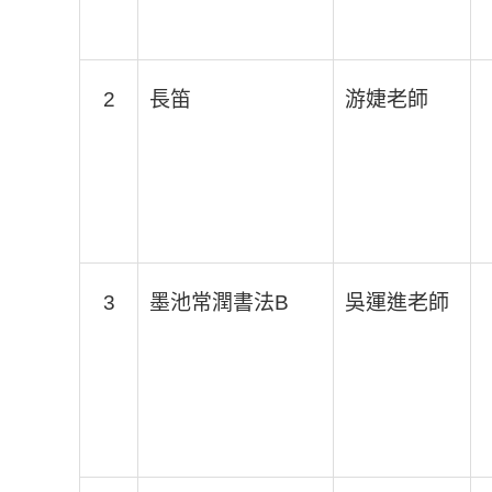
2
長笛
游婕老師
3
墨池常潤書法B
吳運進老師