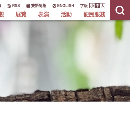
展
開
箱
RSS
雙語詞彙
ENGLISH
字級
小
中
大
網
站
搜
觀
展覽
表演
活動
便民服務
尋